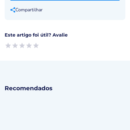
Compartilhar
Este artigo foi útil? Avalie
Empty
1 Star, Useless
2 Stars, Poor
3 Stars, Ok
4 Stars, Good
5 Stars, Excellent
Recomendados