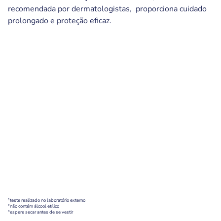
recomendada por dermatologistas, proporciona cuidado
prolongado e proteção eficaz.
¹teste realizado no laboratório externo
²não contém álcool etílico
³espere secar antes de se vestir