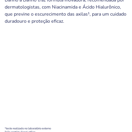
Banho a Banho traz fórmula inovadora, recomendada por
dermatologistas, com Niacinamida e Ácido Hialurônico,
que previne o escurecimento das axilas¹, para um cuidado
duradouro e proteção eficaz.
¹teste realizado no laboratório externo
²não contém álcool etílico