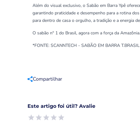
Além do visual exclusivo, o Sabão em Barra Ypê oferece 
garantindo praticidade e desempenho para a rotina dos 
para dentro de casa o orgulho, a tradição e a energia d
O sabão nº 1 do Brasil, agora com a força da Amazônia
*FONTE: SCANNTECH - SABÃO EM BARRA T.BRASIL 
Compartilhar
Este artigo foi útil? Avalie
Empty
1 Star, Useless
2 Stars, Poor
3 Stars, Ok
4 Stars, Good
5 Stars, Excellent