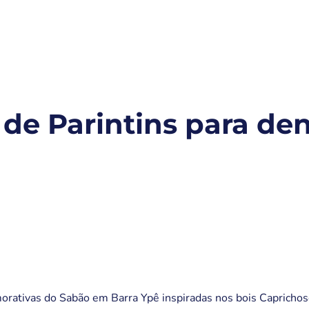
s para você
Ypê
Ypê Explica
Contato
de Parintins para den
ativas do Sabão em Barra Ypê inspiradas nos bois Caprichoso