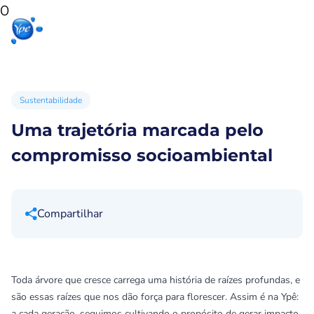
0
Início
Produtos
Produtos
Ypê
para sua
para você
Ex
casa
Sustentabilidade
Uma trajetória marcada pelo
compromisso socioambiental
Compartilhar
Toda árvore que cresce carrega uma história de raízes profundas, e
são essas raízes que nos dão força para florescer. Assim é na Ypê:
a cada geração, seguimos cultivando o propósito de gerar impacto