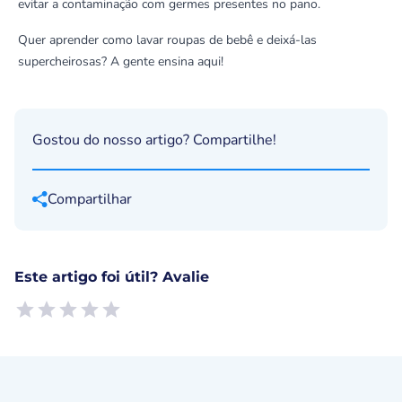
evitar a contaminação com germes presentes no pano.
Quer aprender como lavar roupas de bebê e deixá-las
supercheirosas? A gente ensina aqui!
Gostou do nosso artigo? Compartilhe!
Compartilhar
Este artigo foi útil? Avalie
Empty
1 Star, Useless
2 Stars, Poor
3 Stars, Ok
4 Stars, Good
5 Stars, Excellent