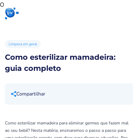
0
Início
Produtos
Produtos
Ypê
para sua
para você
Ex
casa
Limpeza em geral
Como esterilizar mamadeira:
guia completo
Compartilhar
Como esterilizar mamadeira para eliminar germes que fazem mal
ao seu bebê? Nesta matéria, ensinaremos o passo a passo para
uma esterilização correta, com dicas para diversas situações. Por