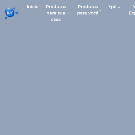
Início
Produtos
Produtos
Ypê
para sua
para você
Ex
casa